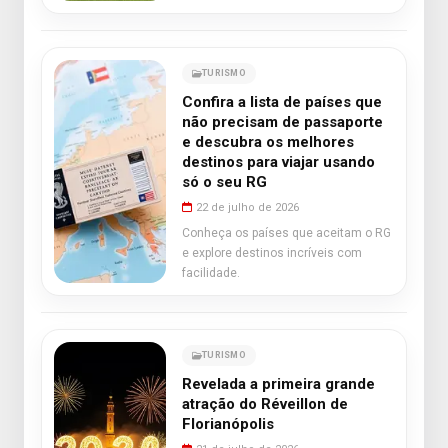
TURISMO
Confira a lista de países que
não precisam de passaporte
e descubra os melhores
destinos para viajar usando
só o seu RG
22 de julho de 2026
Conheça os países que aceitam o RG
e explore destinos incríveis com
facilidade.
TURISMO
Revelada a primeira grande
atração do Réveillon de
Florianópolis