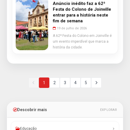
Anúncio inédito faz a 62ª
Festa do Colono de Joinville
entrar para a história neste
fim de semana
19 de julho de 2026
A 62ª Festa do Colono em Joinville é
um evento imperdível que marca a
história da cidade.
1
2
3
4
5
Descobrir mais
EXPLORAR
Educação