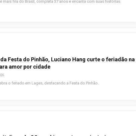
 mais fria do Brasil, completa 37 anos e encanta com suas histórias.
da Festa do Pinhão, Luciano Hang curte o feriadão na
lara amor por cidade
026
ebra o feriado em Lages, destacando a Festa do Pinhão.