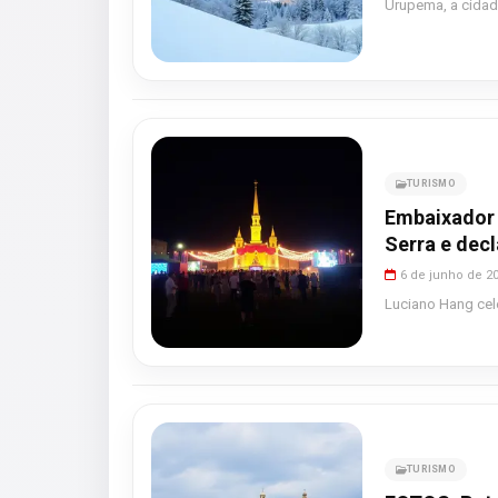
Urupema, a cidade
TURISMO
Embaixador 
Serra e dec
6 de junho de 2
Luciano Hang cel
TURISMO