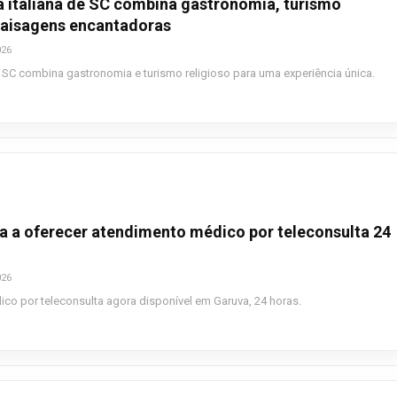
 italiana de SC combina gastronomia, turismo
 paisagens encantadoras
026
e SC combina gastronomia e turismo religioso para uma experiência única.
a a oferecer atendimento médico por teleconsulta 24
026
co por teleconsulta agora disponível em Garuva, 24 horas.