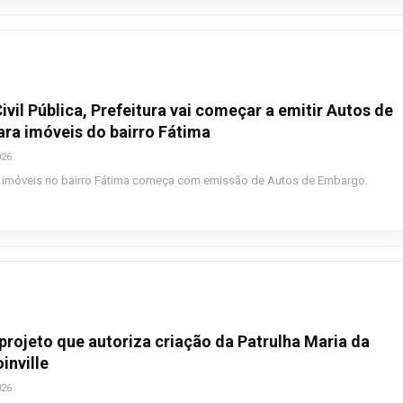
vil Pública, Prefeitura vai começar a emitir Autos de
ra imóveis do bairro Fátima
026
 imóveis no bairro Fátima começa com emissão de Autos de Embargo.
projeto que autoriza criação da Patrulha Maria da
inville
026