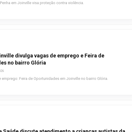
 Penha em Joinville visa proteção contra violência.
nville divulga vagas de emprego e Feira de
es no bairro Glória
026
emprego: Feira de Oportunidades em Joinville no bairro Glória.
 Saúde discute atendimento a crianças autistas da