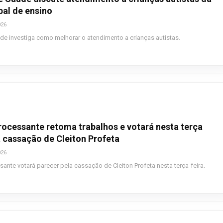
pal de ensino
026
e investiga como melhorar o atendimento a crianças autistas.
ocessante retoma trabalhos e votará nesta terça
a cassação de Cleiton Profeta
026
nte votará parecer pela cassação de Cleiton Profeta nesta terça-feira.