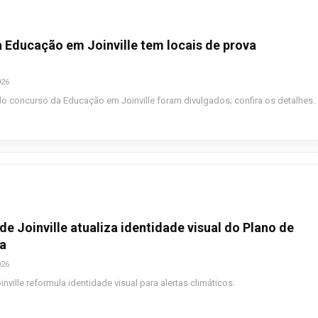
 Educação em Joinville tem locais de prova
026
o concurso da Educação em Joinville foram divulgados; confira os detalhes.
 de Joinville atualiza identidade visual do Plano de
a
026
inville reformula identidade visual para alertas climáticos.