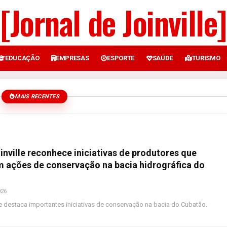
[Jornal de Joinville]
EDUCAÇÃO
EMPRESAS
ESPORTE
SAÚDE
TURISMO
MAIS RECENTES
nville reconhece iniciativas de produtores que
 ações de conservação na bacia hidrográfica do
026
e destaca importantes iniciativas de conservação na bacia do Cubatão.