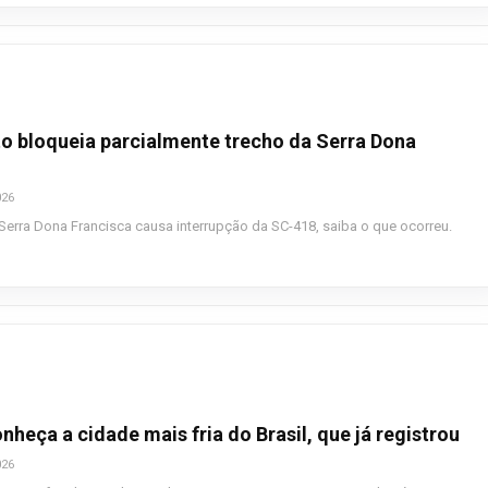
o bloqueia parcialmente trecho da Serra Dona
026
Serra Dona Francisca causa interrupção da SC-418, saiba o que ocorreu.
nheça a cidade mais fria do Brasil, que já registrou
026