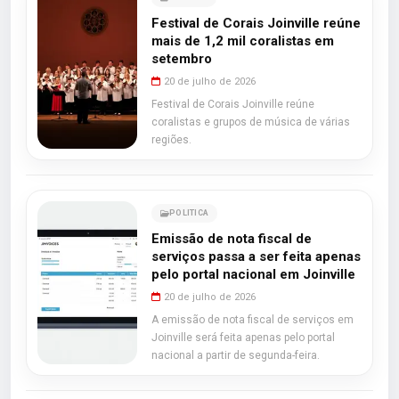
Festival de Corais Joinville reúne
mais de 1,2 mil coralistas em
setembro
20 de julho de 2026
Festival de Corais Joinville reúne
coralistas e grupos de música de várias
regiões.
POLITICA
Emissão de nota fiscal de
serviços passa a ser feita apenas
pelo portal nacional em Joinville
20 de julho de 2026
A emissão de nota fiscal de serviços em
Joinville será feita apenas pelo portal
nacional a partir de segunda-feira.