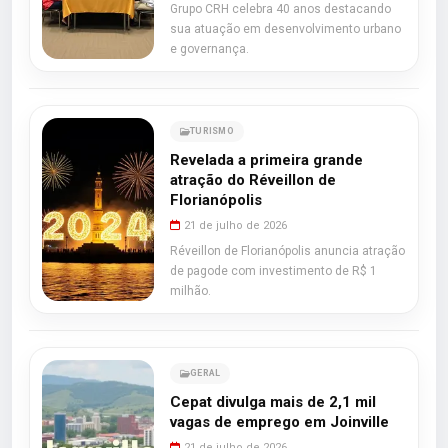
Grupo CRH celebra 40 anos destacando
sua atuação em desenvolvimento urbano
e governança.
TURISMO
Revelada a primeira grande
atração do Réveillon de
Florianópolis
21 de julho de 2026
Réveillon de Florianópolis anuncia atração
de pagode com investimento de R$ 1
milhão.
GERAL
Cepat divulga mais de 2,1 mil
vagas de emprego em Joinville
21 de julho de 2026