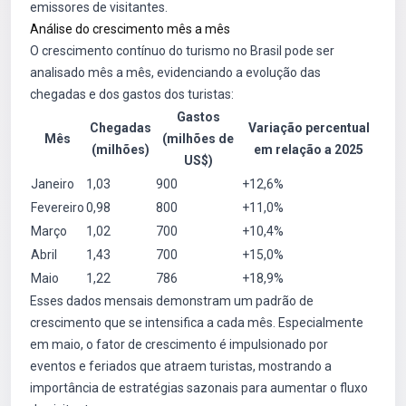
emissores de visitantes.
Análise do crescimento mês a mês
O crescimento contínuo do turismo no Brasil pode ser
analisado mês a mês, evidenciando a evolução das
chegadas e dos gastos dos turistas:
Gastos
Chegadas
Variação percentual
Mês
(milhões de
(milhões)
em relação a 2025
US$)
Janeiro
1,03
900
+12,6%
Fevereiro
0,98
800
+11,0%
Março
1,02
700
+10,4%
Abril
1,43
700
+15,0%
Maio
1,22
786
+18,9%
Esses dados mensais demonstram um padrão de
crescimento que se intensifica a cada mês. Especialmente
em maio, o fator de crescimento é impulsionado por
eventos e feriados que atraem turistas, mostrando a
importância de estratégias sazonais para aumentar o fluxo