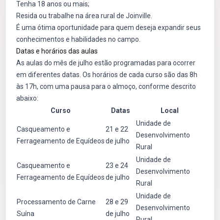
Tenha 18 anos ou mais;
Resida ou trabalhe na área rural de Joinville.
É uma ótima oportunidade para quem deseja expandir seus
conhecimentos e habilidades no campo.
Datas e horários das aulas
As aulas do mês de julho estão programadas para ocorrer
em diferentes datas. Os horários de cada curso são das 8h
às 17h, com uma pausa para o almoço, conforme descrito
abaixo:
Curso
Datas
Local
Unidade de
Casqueamento e
21 e 22
Desenvolvimento
Ferrageamento de Equídeos
de julho
Rural
Unidade de
Casqueamento e
23 e 24
Desenvolvimento
Ferrageamento de Equídeos
de julho
Rural
Unidade de
Processamento de Carne
28 e 29
Desenvolvimento
Suína
de julho
Rural