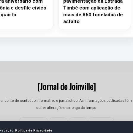
ra aniversário com
pavimentação da Estrada
nia e desfile cívico
Timbé com aplicação de
 quarta
mais de 860 toneladas de
asfalto
[Jornal de Joinville]
dependente de conteúdo informativo e jornalístico. As informações publicadas tê
sofrer alterações ao longo do tempo.
Quem Somos
Contato
Termos
Privacidade
navegação.
Política de Privacidade