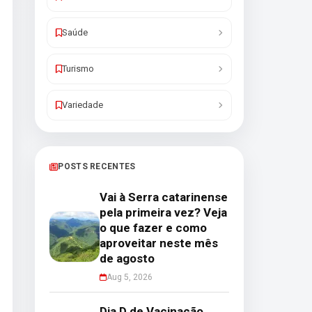
Saúde
Turismo
Variedade
POSTS RECENTES
Vai à Serra catarinense
pela primeira vez? Veja
o que fazer e como
aproveitar neste mês
de agosto
Aug 5, 2026
Dia D de Vacinação