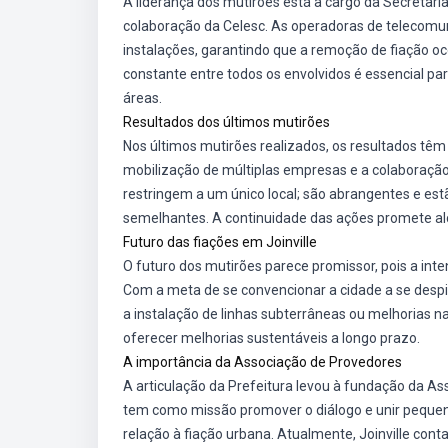
A liderança dos mutirões está a cargo da Secretaria
colaboração da Celesc. As operadoras de telecomu
instalações, garantindo que a remoção de fiação oc
constante entre todos os envolvidos é essencial p
áreas.
Resultados dos últimos mutirões
Nos últimos mutirões realizados, os resultados têm
mobilização de múltiplas empresas e a colaboraçã
restringem a um único local; são abrangentes e es
semelhantes. A continuidade das ações promete alc
Futuro das fiações em Joinville
O futuro dos mutirões parece promissor, pois a inten
Com a meta de se convencionar a cidade a se despi
a instalação de linhas subterrâneas ou melhorias na
oferecer melhorias sustentáveis a longo prazo.
A importância da Associação de Provedores
A articulação da Prefeitura levou à fundação da Ass
tem como missão promover o diálogo e unir pequen
relação à fiação urbana. Atualmente, Joinville co