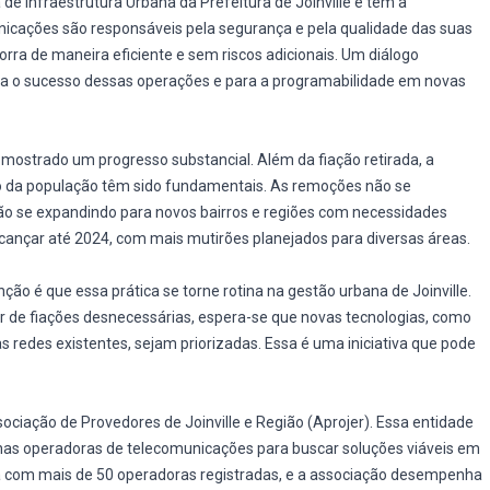
 de Infraestrutura Urbana da Prefeitura de Joinville e tem a
nicações são responsáveis pela segurança e pela qualidade das suas
orra de maneira eficiente e sem riscos adicionais. Um diálogo
ara o sucesso dessas operações e para a programabilidade em novas
 mostrado um progresso substancial. Além da fiação retirada, a
o da população têm sido fundamentais. As remoções não se
tão se expandindo para novos bairros e regiões com necessidades
ançar até 2024, com mais mutirões planejados para diversas áreas.
ção é que essa prática se torne rotina na gestão urbana de Joinville.
r de fiações desnecessárias, espera-se que novas tecnologias, como
s redes existentes, sejam priorizadas. Essa é uma iniciativa que pode
ociação de Provedores de Joinville e Região (Aprojer). Essa entidade
as operadoras de telecomunicações para buscar soluções viáveis em
nta com mais de 50 operadoras registradas, e a associação desempenha