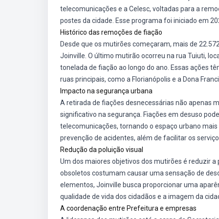
telecomunicações e a Celesc, voltadas para a remoç
postes da cidade. Esse programa foi iniciado em 20
Histórico das remoções de fiação
Desde que os mutirões começaram, mais de 22.572 qu
Joinville. O último mutirão ocorreu na rua Tuiuti, l
tonelada de fiação ao longo do ano. Essas ações têm
ruas principais, como a Florianópolis e a Dona Franc
Impacto na segurança urbana
A retirada de fiações desnecessárias não apenas 
significativo na segurança. Fiações em desuso pod
telecomunicações, tornando o espaço urbano mais s
prevenção de acidentes, além de facilitar os servi
Redução da poluição visual
Um dos maiores objetivos dos mutirões é reduzir a p
obsoletos costumam causar uma sensação de desord
elementos, Joinville busca proporcionar uma aparê
qualidade de vida dos cidadãos e a imagem da cida
A coordenação entre Prefeitura e empresas