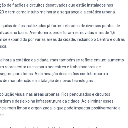
ão de fiações e circuitos desativados que estão instalados nos
23 e tem como intuito melhorar a segurança e a estética urbana.
ilos de fios inutilizados já foram retirados de diversos pontos de
ocalizada no bairro Aventureiro, onde foram removidas mais de 1,6
 se expandido por várias áreas da cidade, incluindo o Centro e outras
isca.
melhora a estética da cidade, mas também se reflete em um aumento
em representar riscos para pedestres e trabalhadores de
eguro para todos. A eliminação desses fios contribui para a
ços de manutenção e instalação de novas tecnologias.
oluição visual nas áreas urbanas. Fios pendurados e circuitos
em e desleixo na infraestrutura da cidade. Ao eliminar esses
ncia mais limpa e organizada, o que pode impactar positivamente a
de.