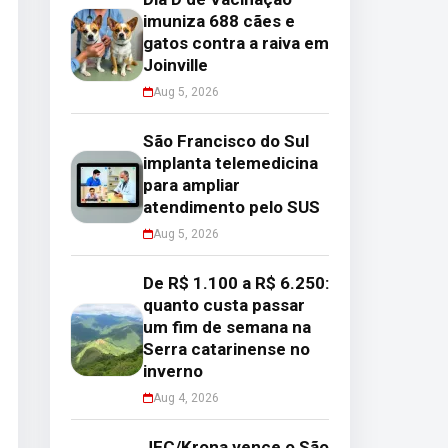
imuniza 688 cães e
gatos contra a raiva em
Joinville
Aug 5, 2026
São Francisco do Sul
implanta telemedicina
para ampliar
atendimento pelo SUS
Aug 5, 2026
De R$ 1.100 a R$ 6.250:
quanto custa passar
um fim de semana na
Serra catarinense no
inverno
Aug 4, 2026
JEC/Krona vence o São