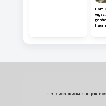
Com n
vigas
ganha
Itaum
© 2026 - Jornal de Joinville é um portal in