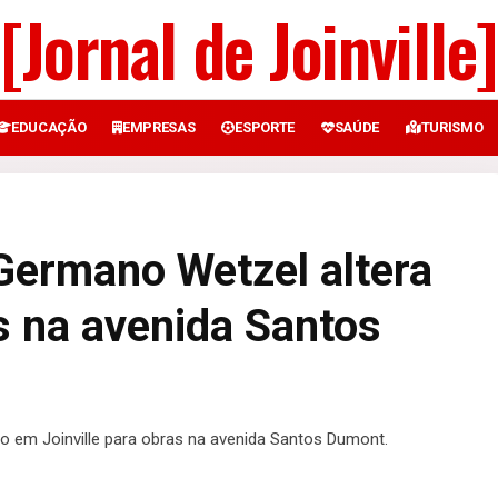
[Jornal de Joinville]
EDUCAÇÃO
EMPRESAS
ESPORTE
SAÚDE
TURISMO
 Germano Wetzel altera
s na avenida Santos
to em Joinville para obras na avenida Santos Dumont.