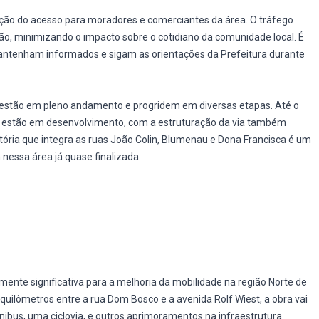
nção do acesso para moradores e comerciantes da área. O tráfego
o, minimizando o impacto sobre o cotidiano da comunidade local. É
antenham informados e sigam as orientações da Prefeitura durante
 estão em pleno andamento e progridem em diversas etapas. Até o
estão em desenvolvimento, com a estruturação da via também
ória que integra as ruas João Colin, Blumenau e Dona Francisca é um
nessa área já quase finalizada.
nte significativa para a melhoria da mobilidade na região Norte de
uilômetros entre a rua Dom Bosco e a avenida Rolf Wiest, a obra vai
ônibus, uma ciclovia, e outros aprimoramentos na infraestrutura