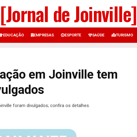
[Jornal de Joinville]
EDUCAÇÃO
EMPRESAS
ESPORTE
SAÚDE
TURISMO
ação em Joinville tem
ivulgados
ville foram divulgados; confira os detalhes.