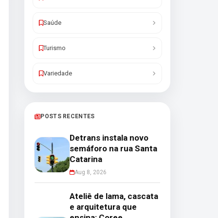
Saúde
Turismo
Variedade
POSTS RECENTES
Detrans instala novo
semáforo na rua Santa
Catarina
Aug 8, 2026
Ateliê de lama, cascata
e arquitetura que
ensina: Coree