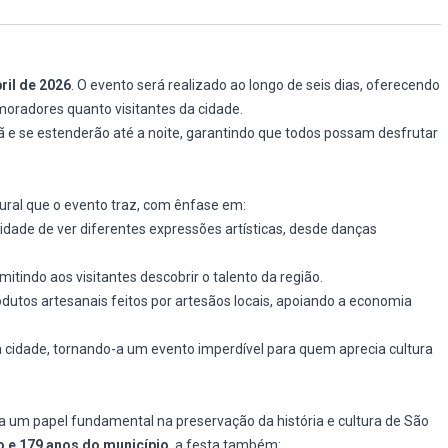
bril de 2026
. O evento será realizado ao longo de seis dias, oferecendo
oradores quanto visitantes da cidade.
ã e se estenderão até a noite, garantindo que todos possam desfrutar
tural que o evento traz, com ênfase em:
unidade de ver diferentes expressões artísticas, desde danças
rmitindo aos visitantes descobrir o talento da região.
produtos artesanais feitos por artesãos locais, apoiando a economia
 da cidade, tornando-a um evento imperdível para quem aprecia cultura
 um papel fundamental na preservação da história e cultura de São
 e 179 anos do município
, a festa também: