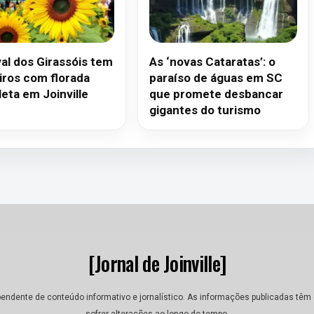
val dos Girassóis tem
As ‘novas Cataratas’: o
iros com florada
paraíso de águas em SC
eta em Joinville
que promete desbancar
gigantes do turismo
[Jornal de Joinville]
dependente de conteúdo informativo e jornalístico. As informações publicadas tê