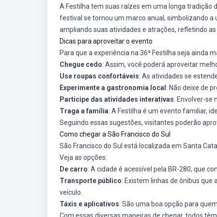
A Festilha tem suas raízes em uma longa tradição de
festival se tornou um marco anual, simbolizando a 
ampliando suas atividades e atrações, refletindo a
Dicas para aproveitar o evento
Para que a experiência na 36ª Festilha seja ainda m
Chegue cedo
: Assim, você poderá aproveitar melhor
Use roupas confortáveis
: As atividades se estend
Experimente a gastronomia local
: Não deixe de p
Participe das atividades interativas
: Envolver-se
Traga a família
: A Festilha é um evento familiar, 
Seguindo essas sugestões, visitantes poderão apro
Como chegar a São Francisco do Sul
São Francisco do Sul está localizada em Santa Catar
Veja as opções:
De carro
: A cidade é acessível pela BR-280, que co
Transporte público
: Existem linhas de ônibus qu
veículo.
Táxis e aplicativos
: São uma boa opção para quem 
Com essas diversas maneiras de chegar, todos têm 