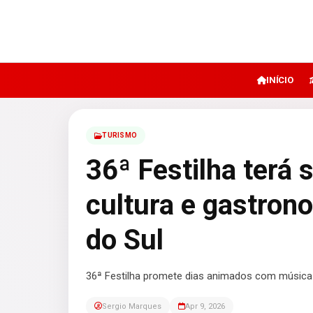
INÍCIO
TURISMO
36ª Festilha terá 
cultura e gastron
do Sul
36ª Festilha promete dias animados com música 
Sergio Marques
Apr 9, 2026