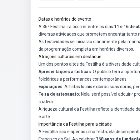
Datas e horários do evento
A 36ª Festilha irá ocorrer entre os dias
11 e 16 de a
diversas atividades que prometem encantar tanto m
As festividades se iniciarão diariamente pela manh
da programação completa em horários diversos.
Atrações culturais em destaque
Um dos pontos altos da Festilha é a diversidade cul
Apresentações artísticas
: O público terá a oport
folclóricas a performances contemporâneas.
Exposições
: Artistas locais exibirão suas obras, pe
Feira de artesanato
: Nela, será possível adquirir 
criativa.
A riqueza cultural da Festilha reflete a identidade
e arte.
Importância da Festilha para a cidade
A Festilha não é apenas uma festa; ela desempenha
Francisco do Sul. Ao celebrar
368 anos de fundação