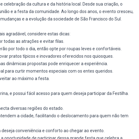
 celebração da cultura e da história local. Desde sua criação, o
união e a festa da comunidade. Ao longo dos anos, o evento cresceu,
s mudanças e a evolução da sociedade de São Francisco do Sul.
ais agradável, considere estas dicas:
 todas as atrações e evitar filas.
erão por todo o dia, então opte por roupas leves e confortáveis.
rovar pratos típicos e inovadores oferecidos nos quiosques.
 nas dinâmicas propostas pode enriquecer a experiência.
ideal para curtir momentos especiais com os entes queridos.
veitar ao máximo a festa.
ina, e possui fácil acesso para quem deseja participar da Festilha.
necta diversas regiões do estado.
e atendem a cidade, facilitando o deslocamento para quem não tem
deseja conveniência e conforto ao chegar ao evento.
a oportunidade de participar dessa grande festa que celebra a