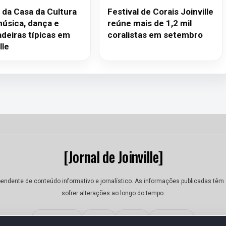
á da Casa da Cultura
Festival de Corais Joinville
música, dança e
reúne mais de 1,2 mil
adeiras típicas em
coralistas em setembro
lle
[Jornal de Joinville]
dependente de conteúdo informativo e jornalístico. As informações publicadas tê
sofrer alterações ao longo do tempo.
Quem Somos
Contato
Termos
Privacidade