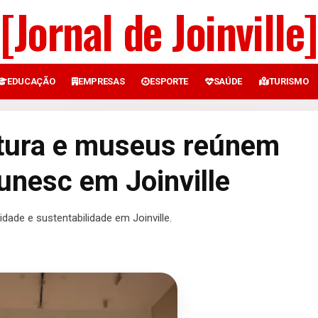
[Jornal de Joinville]
EDUCAÇÃO
EMPRESAS
ESPORTE
SAÚDE
TURISMO
ltura e museus reúnem
nesc em Joinville
dade e sustentabilidade em Joinville.