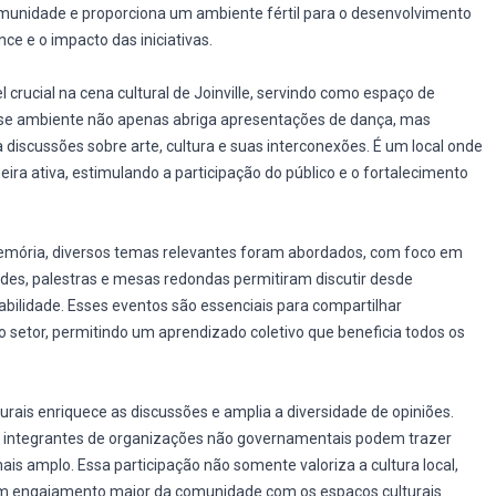
omunidade e proporciona um ambiente fértil para o desenvolvimento
ce e o impacto das iniciativas.
ucial na cena cultural de Joinville, servindo como espaço de
sse ambiente não apenas abriga apresentações de dança, mas
scussões sobre arte, cultura e suas interconexões. É um local onde
ira ativa, estimulando a participação do público e o fortalecimento
emória, diversos temas relevantes foram abordados, com foco em
idades, palestras e mesas redondas permitiram discutir desde
abilidade. Esses eventos são essenciais para compartilhar
o setor, permitindo um aprendizado coletivo que beneficia todos os
turais enriquece as discussões e amplia a diversidade de opiniões.
s e integrantes de organizações não governamentais podem trazer
is amplo. Essa participação não somente valoriza a cultura local,
m engajamento maior da comunidade com os espaços culturais.