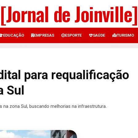
[Jornal de Joinville]
EDUCAÇÃO
EMPRESAS
ESPORTE
SAÚDE
TURISMO
dital para requalificação
a Sul
uas na zona Sul, buscando melhorias na infraestrutura.