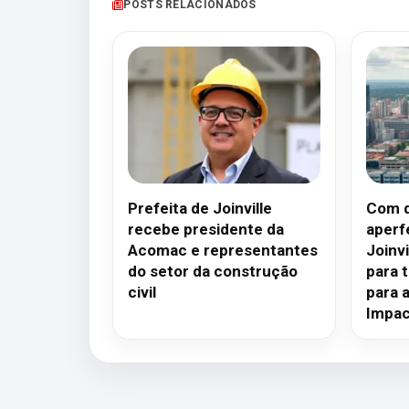
POSTS RELACIONADOS
Prefeita de Joinville
Com d
recebe presidente da
aperf
Acomac e representantes
Joinv
do setor da construção
para 
civil
para 
Impac