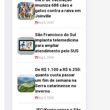
imuniza 688 cães e
gatos contra a raiva em
Joinville
Aug 5, 2026
São Francisco do Sul
implanta telemedicina
para ampliar
atendimento pelo SUS
Aug 5, 2026
De R$ 1.100 a R$ 6.250:
quanto custa passar
um fim de semana na
Serra catarinense no
inverno
Aug 4, 2026
JEC/Krona vence o São