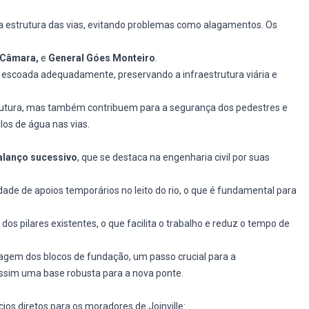
 estrutura das vias, evitando problemas como alagamentos. Os
:
l Câmara,
e
General Góes Monteiro
.
r escoada adequadamente, preservando a infraestrutura viária e
rutura, mas também contribuem para a segurança dos pedestres e
los de água nas vias.
alanço sucessivo
, que se destaca na engenharia civil por suas
ade de apoios temporários no leito do rio, o que é fundamental para
os pilares existentes, o que facilita o trabalho e reduz o tempo de
tagem dos blocos de fundação, um passo crucial para a
ssim uma base robusta para a nova ponte.
cios diretos para os moradores de Joinville: