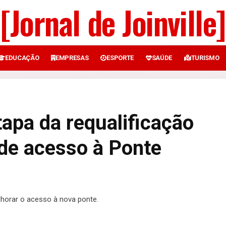
[Jornal de Joinville]
EDUCAÇÃO
EMPRESAS
ESPORTE
SAÚDE
TURISMO
etapa da requalificação
 de acesso à Ponte
lhorar o acesso à nova ponte.