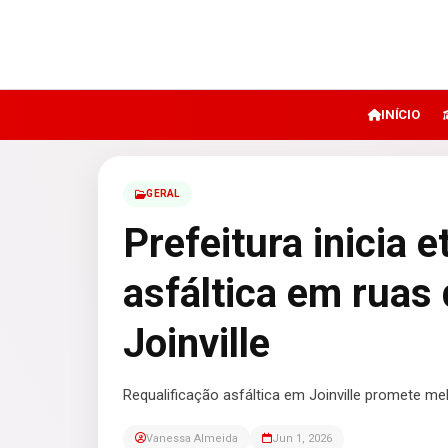
INÍCIO
GERAL
Prefeitura inicia 
asfáltica em ruas
Joinville
Requalificação asfáltica em Joinville promete me
Vanessa Almeida
Jun 1, 2026