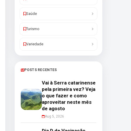
Saúde
Turismo
Variedade
POSTS RECENTES
Vai à Serra catarinense
pela primeira vez? Veja
o que fazer e como
aproveitar neste mês
de agosto
Aug 5, 2026
Dia D de Vacinação