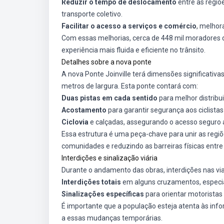
Reduzir o tempo de deslocamento
entre as regiõ
transporte coletivo.
Facilitar o acesso a serviços e comércio
, melhor
Com essas melhorias, cerca de 448 mil moradores d
experiência mais fluida e eficiente no trânsito.
Detalhes sobre a nova ponte
A nova Ponte Joinville terá dimensões significat
metros de largura. Esta ponte contará com:
Duas pistas em cada sentido
para melhor distribu
Acostamento
para garantir segurança aos ciclistas
Ciclovia
e calçadas, assegurando o acesso seguro a
Essa estrutura é uma peça-chave para unir as regiõ
comunidades e reduzindo as barreiras físicas entre 
Interdições e sinalização viária
Durante o andamento das obras, interdições nas via
Interdições totais
em alguns cruzamentos, especia
Sinalizações específicas
para orientar motoristas 
É importante que a população esteja atenta às info
a essas mudanças temporárias.