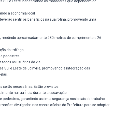
es Sul e Leste, beneficiando os moradores que dependem do
ando a economia local.
everão sentir os benefícios na sua rotina, promovendo uma
ivas, medindo aproximadamente 980 metros de comprimento e 26
ição do tráfego.
 e pedestres.
 todos os usuários da via.
es Sul e Leste de Joinville, promovendo a integração das
elas.
s serão necessárias. Estão previstos:
lmente na rua Índia durante a escavação.
e pedestres, garantindo assim a segurança nos locais de trabalho.
rmações divulgadas nos canais oficiais da Prefeitura para se adaptar