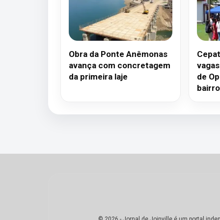
Obra da Ponte Anêmonas
Cepat 
avança com concretagem
vagas
da primeira laje
de Op
bairro
© 2026 - Jornal de Joinville é um portal in