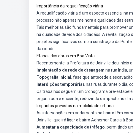
Importância da requalificação viária
A requalificação viária é um aspecto essencial na
processo não apenas melhora a qualidade das estra
Tais melhorias são fundamentais para promover um
na qualidade de vida dos cidadãos. A revitalização 
projetos significativos como a construção da Ponte J
da cidade.
Etapas das obras em Boa Vista
Recentemente, a Prefeitura de Joinville deu início 
Implantação de rede de drenagem
na rua Índia, 
Topografia inicial
, fase que antecede a escavação 
Interdições temporárias
nas ruas durante o dia, c
Os trabalhos seguem um cronograma pré-estabelec
organizada e eficiente, reduzindo o impacto no dia 
Impactos previstos na mobilidade urbana
As intervenções em andamento no bairro têm como 
Joinville, que irá ligar o bairro Adhemar Garcia à Bo
Aumentar a capacidade de tráfego
, permitindo um