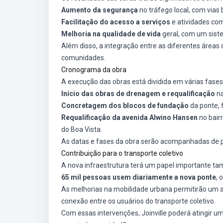
Aumento da segurança
no tráfego local, com via
Facilitação do acesso a serviços
e atividades com
Melhoria na qualidade de vida
geral, com um siste
Além disso, a integração entre as diferentes áreas
comunidades.
Cronograma da obra
A execução das obras está dividida em várias fases
Início das obras de drenagem e requalificação
na
Concretagem dos blocos de fundação
da ponte, 
Requalificação da avenida Alwino Hansen
no bair
do Boa Vista.
As datas e fases da obra serão acompanhadas de pe
Contribuição para o transporte coletivo
A nova infraestrutura terá um papel importante tam
65 mil pessoas usem diariamente a nova ponte
, 
As melhorias na mobilidade urbana permitirão um ac
conexão entre os usuários do transporte coletivo.
Com essas intervenções, Joinville poderá atingir u