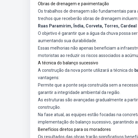
Obras de drenagem e pavimentação
Os trabalhos de drenagem são fundamentais para a
trechos que receberão obras de drenagem incluem
Ruas Paramirim, Índia, Corveta, Torres, Cardea
O objetivo é garantir que a água da chuva possa se
aumentando sua durabilidade.
Essas melhorias não apenas beneficiam a infraest
motoristas ao reduzir os riscos associados a acúmu
A técnica do balanço sucessivo
A construção da nova ponte utilizará a técnica do
b
vantagens:
Permite que a ponte seja construída sem a necessid
garantir a integridade ambiental da região.
As estruturas são avançadas gradualmente a partir d
construção.
Na fase atual, as equipes estão focadas na concre
implementação do balanço sucessivo, garantindo a
Benefícios diretos para os moradores
Os resultados das obras trarão significativos benefí