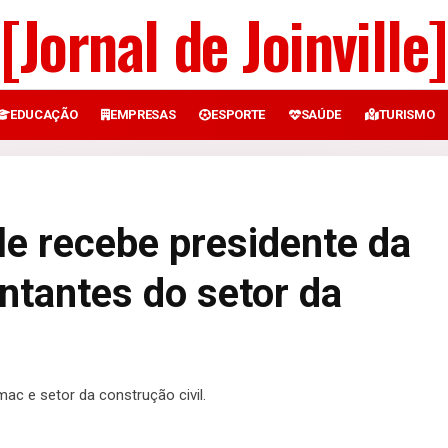
[Jornal de Joinville]
EDUCAÇÃO
EMPRESAS
ESPORTE
SAÚDE
TURISMO
lle recebe presidente da
tantes do setor da
ac e setor da construção civil.