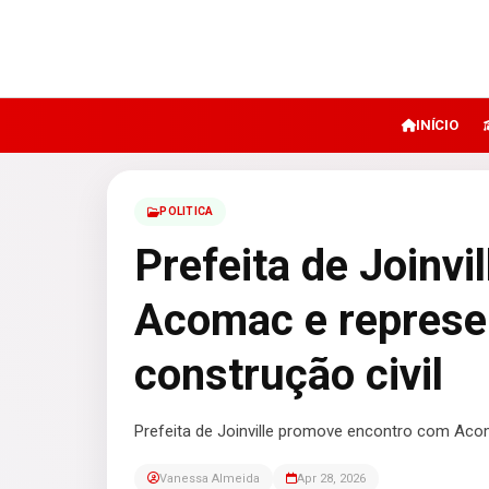
INÍCIO
POLITICA
Prefeita de Joinvi
Acomac e represen
construção civil
Prefeita de Joinville promove encontro com Acom
Vanessa Almeida
Apr 28, 2026