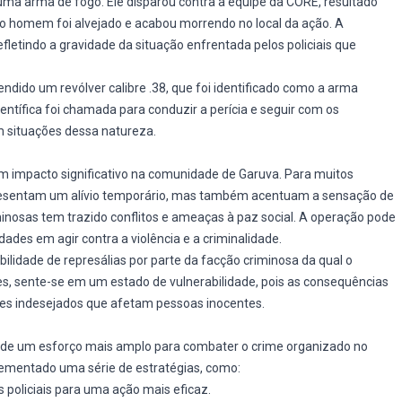
o uma arma de fogo. Ele disparou contra a equipe da CORE, resultado
 o homem foi alvejado e acabou morrendo no local da ação. A
letindo a gravidade da situação enfrentada pelos policiais que
ndido um revólver calibre .38, que foi identificado como a arma
Científica foi chamada para conduzir a perícia e seguir com os
 situações dessa natureza.
um impacto significativo na comunidade de Garuva. Para muitos
resentam um alívio temporário, mas também acentuam a sensação de
inosas tem trazido conflitos e ameaças à paz social. A operação pode
ades em agir contra a violência e a criminalidade.
ilidade de represálias por parte da facção criminosa da qual o
zes, sente-se em um estado de vulnerabilidade, pois as consequências
es indesejados que afetam pessoas inocentes.
e de um esforço mais amplo para combater o crime organizado no
lementado uma série de estratégias, como:
 policiais para uma ação mais eficaz.