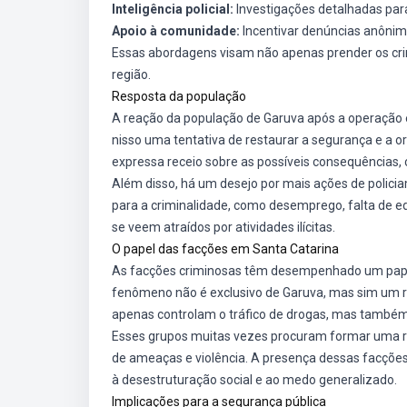
Inteligência policial:
Investigações detalhadas par
Apoio à comunidade:
Incentivar denúncias anônima
Essas abordagens visam não apenas prender os cr
região.
Resposta da população
A reação da população de Garuva após a operação é 
nisso uma tentativa de restaurar a segurança e a
expressa receio sobre as possíveis consequências,
Além disso, há um desejo por mais ações de polici
para a criminalidade, como desemprego, falta de e
se veem atraídos por atividades ilícitas.
O papel das facções em Santa Catarina
As facções criminosas têm desempenhado um papel 
fenômeno não é exclusivo de Garuva, mas sim um r
apenas controlam o tráfico de drogas, mas também
Esses grupos muitas vezes procuram formar uma rede
de ameaças e violência. A presença dessas facçõ
à desestruturação social e ao medo generalizado.
Implicações para a segurança pública