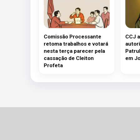
Comissão Processante
CCJ a
retoma trabalhos e votará
autor
nesta terça parecer pela
Patru
cassação de Cleiton
em Joi
Profeta