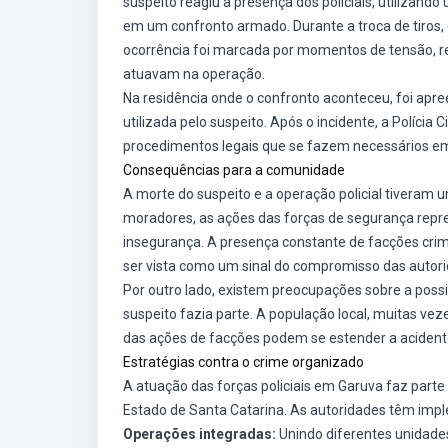
suspeito reagiu à presença dos policiais, utilizand
em um confronto armado. Durante a troca de tiros,
ocorrência foi marcada por momentos de tensão, ref
atuavam na operação.
Na residência onde o confronto aconteceu, foi apree
utilizada pelo suspeito. Após o incidente, a Polícia 
procedimentos legais que se fazem necessários em
Consequências para a comunidade
A morte do suspeito e a operação policial tiveram 
moradores, as ações das forças de segurança rep
insegurança. A presença constante de facções crim
ser vista como um sinal do compromisso das autorid
Por outro lado, existem preocupações sobre a possib
suspeito fazia parte. A população local, muitas ve
das ações de facções podem se estender a acident
Estratégias contra o crime organizado
A atuação das forças policiais em Garuva faz part
Estado de Santa Catarina. As autoridades têm imp
Operações integradas:
Unindo diferentes unidades