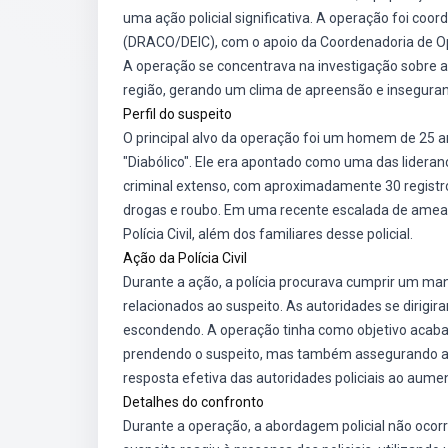
uma ação policial significativa. A operação foi co
(DRACO/DEIC), com o apoio da Coordenadoria de Op
A operação se concentrava na investigação sobre as
região, gerando um clima de apreensão e insegura
Perfil do suspeito
O principal alvo da operação foi um homem de 25 ano
"Diabólico". Ele era apontado como uma das lidera
criminal extenso, com aproximadamente 30 registro
drogas e roubo. Em uma recente escalada de ameaç
Polícia Civil, além dos familiares desse policial.
Ação da Polícia Civil
Durante a ação, a polícia procurava cumprir um m
relacionados ao suspeito. As autoridades se dirigi
escondendo. A operação tinha como objetivo acabar
prendendo o suspeito, mas também assegurando a 
resposta efetiva das autoridades policiais ao aume
Detalhes do confronto
Durante a operação, a abordagem policial não ocorre