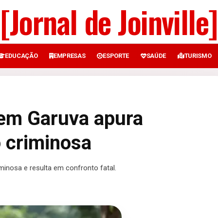
[Jornal de Joinville]
EDUCAÇÃO
EMPRESAS
ESPORTE
SAÚDE
TURISMO
 em Garuva apura
 criminosa
minosa e resulta em confronto fatal.