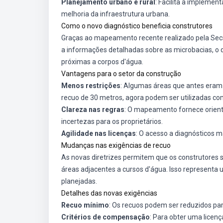
Planejamento urbano e rural
: Facilita a implement
melhoria da infraestrutura urbana.
Como o novo diagnóstico beneficia construtores
Graças ao mapeamento recente realizado pela Secre
a informações detalhadas sobre as microbacias, o 
próximas a corpos d'água.
Vantagens para o setor da construção
Menos restrições
: Algumas áreas que antes eram 
recuo de 30 metros, agora podem ser utilizadas co
Clareza nas regras
: O mapeamento fornece orient
incertezas para os proprietários.
Agilidade nas licenças
: O acesso a diagnósticos ma
Mudanças nas exigências de recuo
As novas diretrizes permitem que os construtores 
áreas adjacentes a cursos d'água. Isso represent
planejadas.
Detalhes das novas exigências
Recuo mínimo
: Os recuos podem ser reduzidos par
Critérios de compensação
: Para obter uma licen