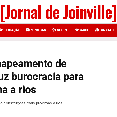
[Jornal de Joinville]
EDUCAÇÃO
EMPRESAS
ESPORTE
SAÚDE
TURISMO
 mapeamento de
uz burocracia para
a a rios
ndo construções mais próximas a rios.