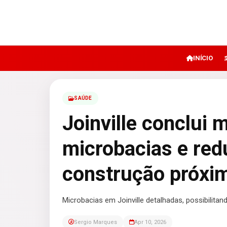
INÍCIO
SAÚDE
Joinville conclui
microbacias e red
construção próxim
Microbacias em Joinville detalhadas, possibilita
Sergio Marques
Apr 10, 2026