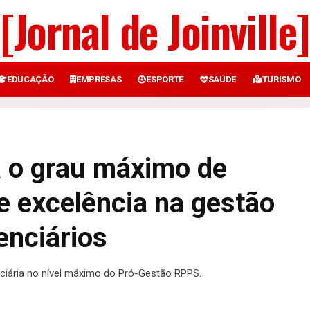
[Jornal de Joinville]
EDUCAÇÃO
EMPRESAS
ESPORTE
SAÚDE
TURISMO
ta o grau máximo de
 excelência na gestão
enciários
nciária no nível máximo do Pró-Gestão RPPS.