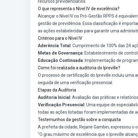
recursos previdenciários.
O que representa o Nível IV de excelência?
Alcançar o Nível IV no Pró-Gestão RPPS é equival
gestão de previdência. Essa classificação é import
as ações estabelecidas para garantir uma administr
Critérios para o Nível IV
Aderência Total
: Cumprimento de 100% das 24 açõ
Metas de Governança
: Estabelecimento de control
Educação Continuada
: Implementação de program
Como foi realizada a auditoria do Ipreville?
O processo de certificação do Ipreville incluiu uma a
seguida de uma verificação presencial.
Etapas da Auditoria
Auditoria Inicial
: Avaliação das práticas e relatório
Verificação Presencial
: Uma equipe de especialista
todas as ações listadas foram implementadas de a
Testemunhos da gestão sobre a conquista
A prefeita da cidade, Rejane Gambin, expressou o or
"O grau máximo de excelência que o Ipreville alca