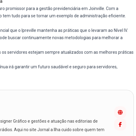
ia
uturo promissor para a gestão previdenciária em Joinville. Com a
uto tem tudo para se tornar um exemplo de administração eficiente.
encial que o Ipreville mantenha as práticas que o levaram ao Nível IV.
o pode buscar continuamente novas metodologias para melhorar a
os os servidores estejam sempre atualizados com as melhores práticas
ua irá garantir um futuro saudável e seguro para servidores,
igner Gráfico e gestões e atuação nas editorias de
 rádios. Aqui no site Jornal a Ilha cuido sobre quem tem