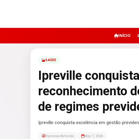
INÍCIO
SAÚDE
Ipreville conquis
reconhecimento de
de regimes previd
Ipreville conquista excelência em gestão previde
Vanessa Almeida
May 7, 2026