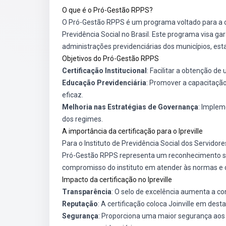
O que é o Pró-Gestão RPPS?
O Pró-Gestão RPPS é um programa voltado para a c
Previdência Social no Brasil. Este programa visa gar
administrações previdenciárias dos municípios, estad
Objetivos do Pró-Gestão RPPS
Certificação Institucional
: Facilitar a obtenção d
Educação Previdenciária
: Promover a capacitação
eficaz.
Melhoria nas Estratégias de Governança
: Implem
dos regimes.
A importância da certificação para o Ipreville
Para o Instituto de Previdência Social dos Servidores 
Pró-Gestão RPPS representa um reconhecimento sig
compromisso do instituto em atender às normas e di
Impacto da certificação no Ipreville
Transparência
: O selo de excelência aumenta a co
Reputação
: A certificação coloca Joinville em dest
Segurança
: Proporciona uma maior segurança aos