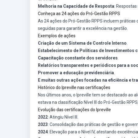
Melhoria na Capacidade de Resposta
: Respostas
Conheça as 24 ações do Pró-Gestão RPPS
As 24 ações do Pró-Gestão RPPS incluem práticas d
seguidas para garantir a excelência na gestão.
Exemplos de ações
Criação de um Sistema de Controle Interno
.
Estabelecimento de Políticas de Investimentos c
Capacitação constante dos servidores
.
Relatórios transparentes e periódicos para a so
Promover a educação previdenciária
.
E muitas outras ações focadas na eficiência e tr
Histórico do Ipreville nas certificações
Nos últimos anos, o Ipreville tem se destacado ao al
estava na classificação Nível III do Pró-Gestão RPP
Evolução das certificações do Ipreville
2022
: Atingiu Nível III.
2023
: Consolidação das práticas de gestão e gover
2024
: Elevação para o Nível IV, atestando excelênci