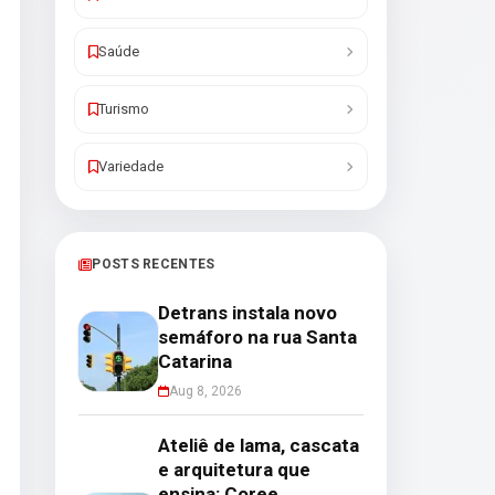
Saúde
Turismo
Variedade
POSTS RECENTES
Detrans instala novo
semáforo na rua Santa
Catarina
Aug 8, 2026
Ateliê de lama, cascata
e arquitetura que
ensina: Coree