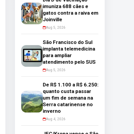
imuniza 688 cães e
gatos contra a raiva em
Joinville
Aug 5, 2026
São Francisco do Sul
implanta telemedicina
para ampliar
atendimento pelo SUS
Aug 5, 2026
De R$ 1.100 a R$ 6.250:
quanto custa passar
um fim de semana na
Serra catarinense no
inverno
Aug 4, 2026
JEC/Krona vence o São