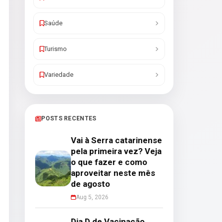
Saúde
Turismo
Variedade
POSTS RECENTES
Vai à Serra catarinense
pela primeira vez? Veja
o que fazer e como
aproveitar neste mês
de agosto
Aug 5, 2026
Dia D de Vacinação