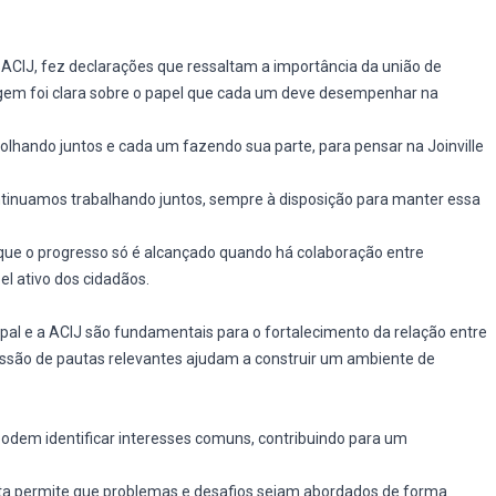
 ACIJ, fez declarações que ressaltam a importância da união de
agem foi clara sobre o papel que cada um deve desempenhar na
olhando juntos e cada um fazendo sua parte, para pensar na Joinville
ntinuamos trabalhando juntos, sempre à disposição para manter essa
 que o progresso só é alcançado quando há colaboração entre
el ativo dos cidadãos.
pal e a ACIJ são fundamentais para o fortalecimento da relação entre
scussão de pautas relevantes ajudam a construir um ambiente de
 podem identificar interesses comuns, contribuindo para um
a permite que problemas e desafios sejam abordados de forma