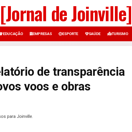
[Jornal de Joinville]
EDUCAÇÃO
EMPRESAS
ESPORTE
SAÚDE
TURISMO
latório de transparência
ovos voos e obras
os para Joinville.