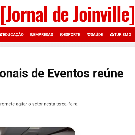
[Jornal de Joinville]
EDUCAÇÃO
EMPRESAS
ESPORTE
SAÚDE
TURISMO
ionais de Eventos reúne
romete agitar o setor nesta terça-feira.