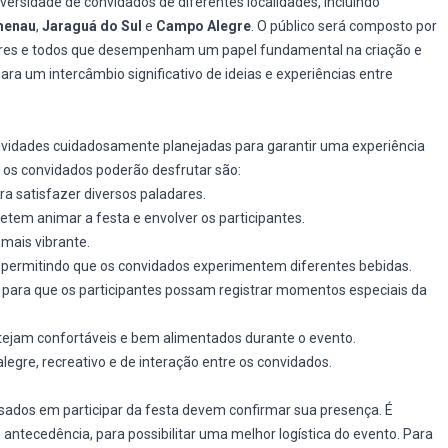
versidade de convidados de diferentes localidades, incluindo
menau
,
Jaraguá do Sul
e
Campo Alegre
. O público será composto por
ores e todos que desempenham um papel fundamental na criação e
ara um intercâmbio significativo de ideias e experiências entre
tividades cuidadosamente planejadas para garantir uma experiência
os convidados poderão desfrutar são:
ra satisfazer diversos paladares.
etem animar a festa e envolver os participantes.
mais vibrante.
, permitindo que os convidados experimentem diferentes bebidas.
 para que os participantes possam registrar momentos especiais da
stejam confortáveis e bem alimentados durante o evento.
egre, recreativo e de interação entre os convidados.
ssados em participar da festa devem confirmar sua presença. É
ntecedência, para possibilitar uma melhor logística do evento. Para