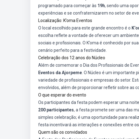
programado para começar às
19h
, sendo uma oport
experiências e se confraternizarem no setor de eve
Localização: K’oma Eventos
O local escolhido para este grande encontro é o
K’o
escolha reflete a vontade de oferecer um ambiente
sociais e profissionais. O K’oma é conhecido por su
cenário perfeito para a festividade.
Celebração dos 12 anos do Núcleo
Além de comemorar o Dia dos Profissionais de Ev
Eventos da Ajorpeme
. O Núcleo é um importante p
variedade de profissionais e empresas do setor. Esta
envolvidos, além de proporcionar refletir sobre as 
O que esperar do evento
Os participantes da festa podem esperar uma noit
200 participantes
, a festa promete ser uma das ma
simples celebração; é uma oportunidade para realiz
festa incentivará as interações e conexões entre os 
Quem são os convidados