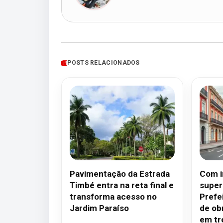
POSTS RELACIONADOS
Pavimentação da Estrada
Com i
Timbé entra na reta final e
superi
transforma acesso no
Prefei
Jardim Paraíso
de ob
em tr