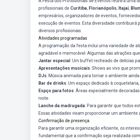
A Festa dos Profissionais de Eventos reunirá uma di
profissionais de
Curitiba
,
Florianópolis
,
Itajaí
,
Blu
empresários, organizadores de eventos, forneced
execução de eventos. Esta diversidade contribuirá p
diversos profissionais.
Atividades programadas
A programação da festa inclui uma variedade de a
agradável e memorável. Algumas das atrações que 
Jantar especial
: Um buffet recheado de delícias pa
Apresentações musicais
: Shows ao vivo que prom
DJs
: Música animada para tornar o ambiente ainda 
Bar de drinks
: Um espaço dedicado à coquetelaria
Espço para fotos
: Áreas especialmente decoradas
noite.
Lanche da madrugada
: Para garantir que todos e
Essas atividades visam proporcionar um ambiente al
Confirmação de presença
Para garantir uma organização eficiente, os intere
fundamental que a confirmação seja realizada com a