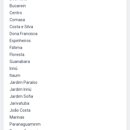
Bucarein
Centro
Comasa
Costa e Silva
Dona Francisca
Espinheiros
Fátima
Floresta
Guanabara
Iririú
Itaum
Jardim Paraíso
Jardim Iririú
Jardim Sofia
Jarivatuba
João Costa
Marinas
Paranaguamirim