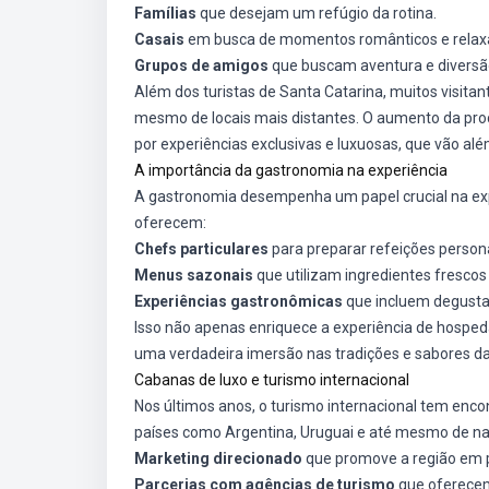
Famílias
que desejam um refúgio da rotina.
Casais
em busca de momentos românticos e relax
Grupos de amigos
que buscam aventura e diversã
Além dos turistas de Santa Catarina, muitos visita
mesmo de locais mais distantes. O aumento da p
por experiências exclusivas e luxuosas, que vão 
A importância da gastronomia na experiência
A gastronomia desempenha um papel crucial na expe
oferecem:
Chefs particulares
para preparar refeições person
Menus sazonais
que utilizam ingredientes frescos 
Experiências gastronômicas
que incluem degustaç
Isso não apenas enriquece a experiência de hosped
uma verdadeira imersão nas tradições e sabores da
Cabanas de luxo e turismo internacional
Nos últimos anos, o turismo internacional tem enco
países como Argentina, Uruguai e até mesmo de na
Marketing direcionado
que promove a região em p
Parcerias com agências de turismo
que oferecem