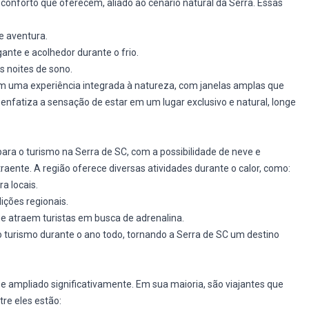
 conforto que oferecem, aliado ao cenário natural da Serra. Essas
e aventura.
te e acolhedor durante o frio.
 noites de sono.
m uma experiência integrada à natureza, com janelas amplas que
 enfatiza a sensação de estar em um lugar exclusivo e natural, longe
ra o turismo na Serra de SC, com a possibilidade de neve e
ente. A região oferece diversas atividades durante o calor, como:
a locais.
ições regionais.
que atraem turistas em busca de adrenalina.
 turismo durante o ano todo, tornando a Serra de SC um destino
 se ampliado significativamente. Em sua maioria, são viajantes que
re eles estão: