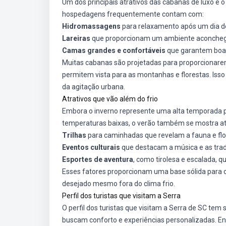
Um dos principais atrativos das cabanas de luxo é o
hospedagens frequentemente contam com:
Hidromassagens
para relaxamento após um dia d
Lareiras
que proporcionam um ambiente aconchegan
Camas grandes e confortáveis
que garantem boas
Muitas cabanas são projetadas para proporcionare
permitem vista para as montanhas e florestas. Isso
da agitação urbana.
Atrativos que vão além do frio
Embora o inverno represente uma alta temporada pa
temperaturas baixas, o verão também se mostra atra
Trilhas
para caminhadas que revelam a fauna e flor
Eventos culturais
que destacam a música e as trad
Esportes de aventura
, como tirolesa e escalada, 
Esses fatores proporcionam uma base sólida para o
desejado mesmo fora do clima frio.
Perfil dos turistas que visitam a Serra
O perfil dos turistas que visitam a Serra de SC tem
buscam conforto e experiências personalizadas. Ent