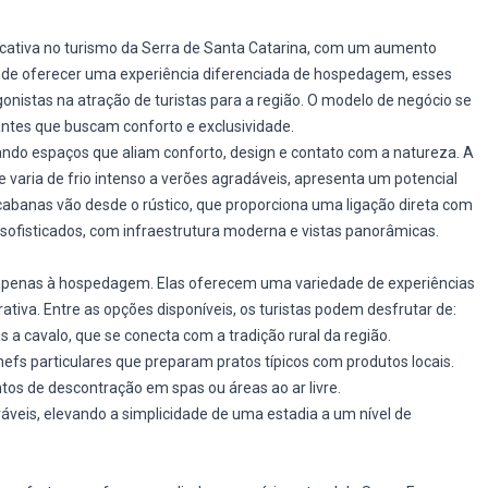
icativa no turismo da Serra de Santa Catarina, com um aumento
m de oferecer uma experiência diferenciada de hospedagem, esses
istas na atração de turistas para a região. O modelo de negócio se
ntes que buscam conforto e exclusividade.
ando espaços que aliam conforto, design e contato com a natureza. A
 varia de frio intenso a verões agradáveis, apresenta um potencial
cabanas vão desde o rústico, que proporciona uma ligação direta com
e sofisticados, com infraestrutura moderna e vistas panorâmicas.
 apenas à hospedagem. Elas oferecem uma variedade de experiências
tiva. Entre as opções disponíveis, os turistas podem desfrutar de:
 a cavalo, que se conecta com a tradição rural da região.
efs particulares que preparam pratos típicos com produtos locais.
s de descontração em spas ou áreas ao ar livre.
eis, elevando a simplicidade de uma estadia a um nível de