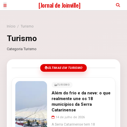
[Jornal de Joinville]
Início
/
Turismo
Turismo
Categoria Turismo
ÚLTIMAS EM TURISMO
TURISMO
Além do frio e da neve: o que
realmente une os 18
municípios da Serra
Catarinense
14 de julho de 2026
A Serra Catarinense tem 18