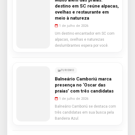
Muito além das praias:
destino em SC reúne alpacas,
ovelhas e restaurante em
meio à natureza
1 de julho de 2026
Um destino encantador em SC com
alpacas, ovelhas e naturezas
deslumbrantes espera por você.
TURISMO
Balneário Camboriú marca
presença no ‘Oscar das
praias’ com três candidatas
1 de julho de 2026
Balneário Camboriú se destaca com
três candidatas em sua busca pela
Bandeira Azul.