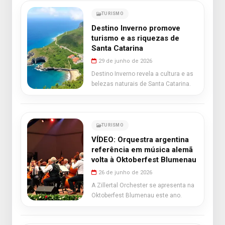
TURISMO
Destino Inverno promove
turismo e as riquezas de
Santa Catarina
29 de junho de 2026
Destino Inverno revela a cultura e as
belezas naturais de Santa Catarina.
TURISMO
VÍDEO: Orquestra argentina
referência em música alemã
volta à Oktoberfest Blumenau
26 de junho de 2026
A Zillertal Orchester se apresenta na
Oktoberfest Blumenau este ano.