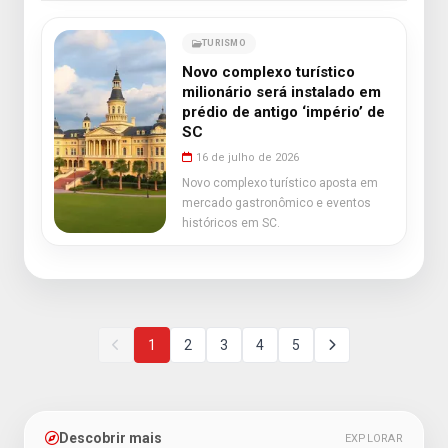
TURISMO
Novo complexo turístico
milionário será instalado em
prédio de antigo ‘império’ de
SC
16 de julho de 2026
Novo complexo turístico aposta em
mercado gastronômico e eventos
históricos em SC.
1
2
3
4
5
Descobrir mais
EXPLORAR