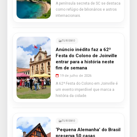
A península secreta de SC se destaca
como refúgio de bilionários e astros
internacionais.
TURISMO
Anúncio inédito faz a 62ª
Festa do Colono de Joinville
entrar para a história neste
fim de semana
19 de julho de 2026
A 62ª Festa do Colono em Joinville é
um evento imperdível que marca a
história da cidade.
TURISMO
‘Pequena Alemanha’ do Brasil
preserva 50 casas