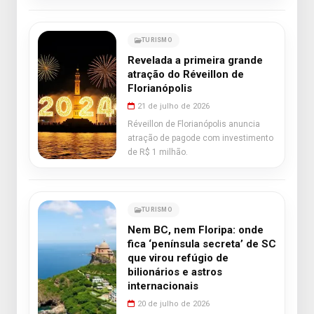
TURISMO
Revelada a primeira grande
atração do Réveillon de
Florianópolis
21 de julho de 2026
Réveillon de Florianópolis anuncia
atração de pagode com investimento
de R$ 1 milhão.
TURISMO
Nem BC, nem Floripa: onde
fica ‘península secreta’ de SC
que virou refúgio de
bilionários e astros
internacionais
20 de julho de 2026