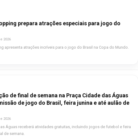
opping prepara atrações especiais para jogo do
de 2026
g apresenta atrações incríveis para o jogo do Brasil na Copa do Mundo.
ão de final de semana na Praça Cidade das Águas
issão de jogo do Brasil, feira junina e até aulão de
de 2026
as Águas receberá atividades gratuitas, incluindo jogos de futebol e feira
nal de semana.