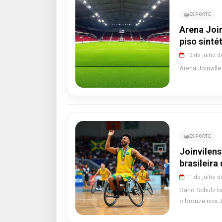
ESPORTE
Arena Join
piso sinté
12 de julho d
Arena Joinvill
ESPORTE
Joinvilens
brasileira
11 de julho d
Dario Schulz b
o bronze nos 