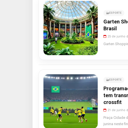
ESPORTE
Garten Sh
Brasil
25 de junho 
Garten Shoppin
ESPORTE
Programaç
tem transm
crossfit
21 de junho 
Praça Cidade d
junina neste fi