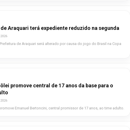
 de Araquari terá expediente reduzido na segunda
 2026
Prefeitura de Araquari será alterado por causa do jogo do Brasil na Copa
Vôlei promove central de 17 anos da base para o
ulto
 2026
i promove Emanuel Bertoncini, central promissor de 17 anos, ao time adulto.