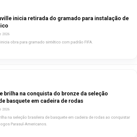
ville inicia retirada do gramado para instalação de
tico
e 2026
e inicia obra para gramado sintético com padrão FIFA.
e brilha na conquista do bronze da seleção
 de basquete em cadeira de rodas
e 2026
rilha na seleção brasileira de basquete em cadeira de rodas ao conquistar
Jogos Parasul-Americanos.