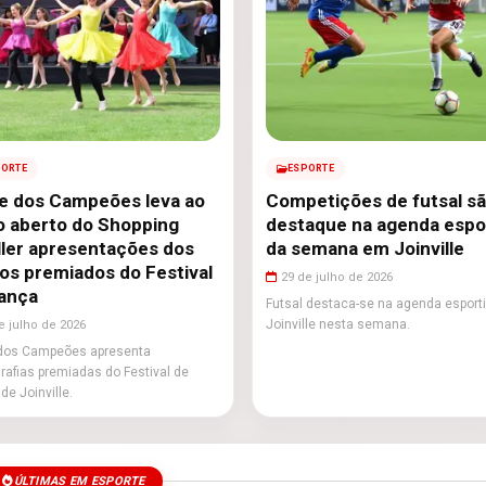
PORTE
ESPORTE
e dos Campeões leva ao
Competições de futsal s
o aberto do Shopping
destaque na agenda espo
ler apresentações dos
da semana em Joinville
os premiados do Festival
29 de julho de 2026
ança
Futsal destaca-se na agenda esport
Joinville nesta semana.
e julho de 2026
dos Campeões apresenta
rafias premiadas do Festival de
de Joinville.
ÚLTIMAS EM ESPORTE