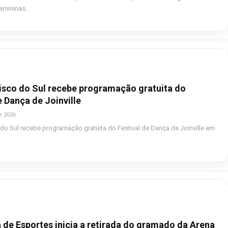
emininas.
isco do Sul recebe programação gratuita do
e Dança de Joinville
e 2026
do Sul recebe programação gratuita do Festival de Dança de Joinville em
 de Esportes inicia a retirada do gramado da Arena