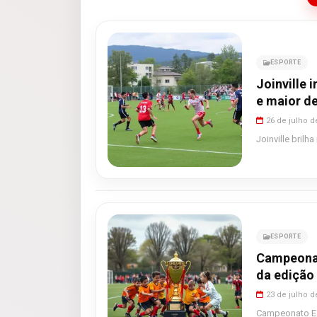
ESPORTE
Joinville 
e maior d
26 de julho d
Joinville bril
ESPORTE
Campeonat
da edição
23 de julho d
Campeonato Es