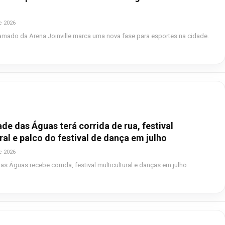
e 2026
amado da Arena Joinville marca uma nova fase para esportes na cidade.
de das Águas terá corrida de rua, festival
ral e palco do festival de dança em julho
e 2026
as Águas recebe corrida, festival multicultural e danças em julho.