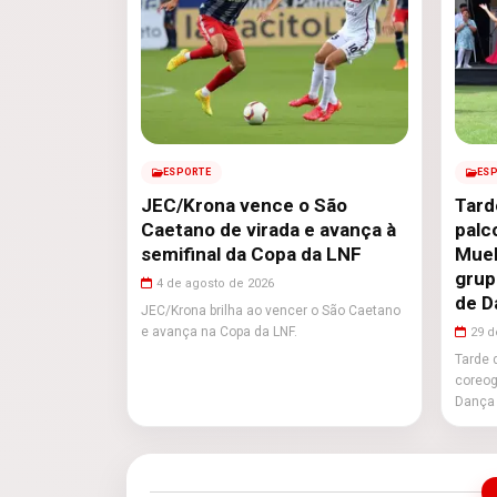
ESPORTE
ES
JEC/Krona vence o São
Tard
Caetano de virada e avança à
palc
semifinal da Copa da LNF
Muel
grup
4 de agosto de 2026
de D
JEC/Krona brilha ao vencer o São Caetano
e avança na Copa da LNF.
29 d
Tarde 
coreog
Dança 